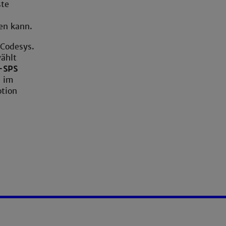
ste
nen kann.
Codesys.
ählt
-SPS
s im
otion