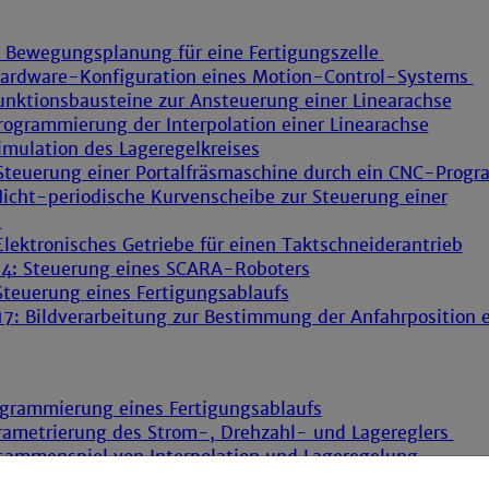
5: Bewegungsplanung für eine Fertigungszelle
 Hardware-Konfiguration eines Motion-Control-Systems
Funktionsbausteine zur Ansteuerung einer Linearachse
Programmierung der Interpolation einer Linearachse
Simulation des Lageregelkreises
: Steuerung einer Portalfräsmaschine durch ein CNC-Prog
 Nicht-periodische Kurvenscheibe zur Steuerung einer
e
7.12: Elektronisches Getriebe für einen Taktschneiderantrieb
 7.13-14: Steuerung eines SCARA-Roboters
7.15: Steuerung eines Fertigungsablaufs
 7.16-17: Bildverarbeitung zur Bestimmung der Anfahrposition 
ogrammierung eines Fertigungsablaufs
2: Parametrierung des Strom-, Drehzahl- und Lagereglers
3: Zusammenspiel von Interpolation und Lageregelung
4: CNC-Programmierung