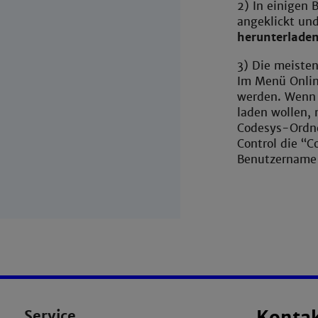
2) In einigen 
angeklickt un
herunterlade
3) Die meiste
Im Menü Onlin
werden. Wenn 
laden wollen,
Codesys-Ordne
Control die “C
Benutzernam
Service
Konta