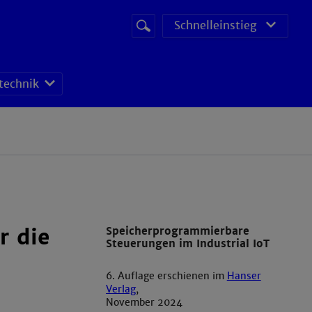
Suchbegriff
Suche
Schnelleinstieg
starten
technik
eme
r die
Speicherprogrammierbare
Steuerungen im Industrial IoT
6. Auflage erschienen im
Hanser
Verlag
,
November 2024