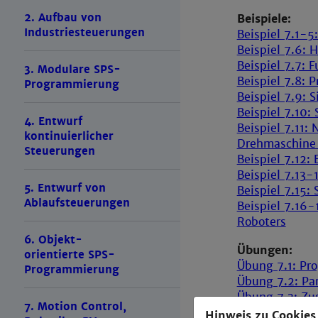
2. Aufbau von
Beispiele:
Industriesteuerungen
Beispiel 7.1-
Beispiel 7.6:
Beispiel 7.7: 
3. Modulare SPS-
Beispiel 7.8: 
Programmierung
Beispiel 7.9: 
Beispiel 7.10
4. Entwurf
Beispiel 7.11:
kontinuierlicher
Drehmaschin
Steuerungen
​​​​​​​Beispiel 
​​​​​​​Beispiel
5. Entwurf von
​​​​​​​Beispiel 
Ablaufsteuerungen
​​​​​​​Beispiel
Roboters
6. Objekt-
Übungen:
orientierte SPS-
Übung 7.1: Pr
Programmierung
​​​​​​​Übung 7.
​​​​​​​Übung 7.
7. Motion Control,
​​​​​​​Übung 7.
Hinweis zu Cookies