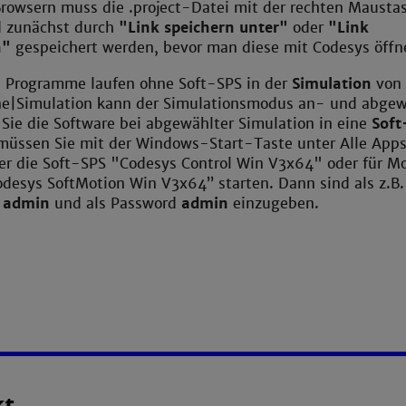
Browsern muss die .project-Datei mit der rechten Mausta
d zunächst durch
"Link speichern unter"
oder
"Link
n"
gespeichert werden, bevor man diese mit Codesys öff
n Programme laufen ohne Soft-SPS in der
Simulation
von 
e|Simulation kann der Simulationsmodus an- und abgew
Sie die Software bei abgewählter Simulation in eine
Soft
 müssen Sie mit der Windows-Start-Taste unter Alle App
r die Soft-SPS "Codesys Control Win V3x64" oder für M
odesys SoftMotion Win V3x64” starten. Dann sind als z.B.
e
admin
und als Password
admin
einzugeben.
kt