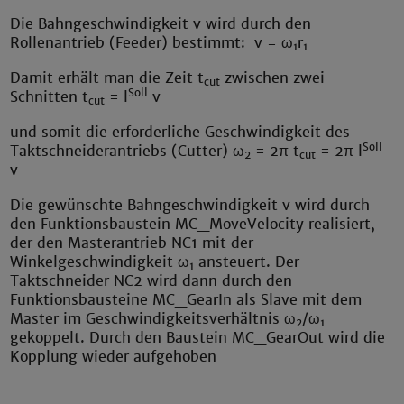
Die Bahngeschwindigkeit v wird durch den
Rollenantrieb (Feeder) bestimmt: v = ω
r
1
1
Damit erhält man die Zeit t
zwischen zwei
cut
Soll
Schnitten t
= l
v
cut
und somit die erforderliche Geschwindigkeit des
Soll
Taktschneiderantriebs (Cutter) ω
= 2π t
= 2π l
2
cut
v
Die gewünschte Bahngeschwindigkeit v wird durch
den Funktionsbaustein MC_MoveVelocity realisiert,
der den Masterantrieb NC1 mit der
Winkelgeschwindigkeit ω
ansteuert. Der
1
Taktschneider NC2 wird dann durch den
Funktionsbausteine MC_GearIn als Slave mit dem
Master im Geschwindigkeitsverhältnis ω
/ω
2
1
gekoppelt. Durch den Baustein MC_GearOut wird die
Kopplung wieder aufgehoben