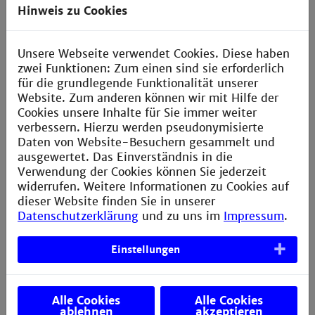
Hinweis zu Cookies
Aktoren zu. Solange die Adressen nicht hinzugefügt
werden, greift die Steuerungssoftware auf die
Anlagensimulation zu.
Unsere Webseite verwendet Cookies. Diese haben
zwei Funktionen: Zum einen sind sie erforderlich
Außerdem aktiviert der Steuerungsbaustein TYP_Lift
für die grundlegende Funktionalität unserer
den Antrieb des Aufzugs. Die Stellsignale NX.OUT1
Website. Zum anderen können wir mit Hilfe der
und NX.OUT2 bzw. NY.OUT1 und NY.OUT2 aktivieren
Cookies unsere Inhalte für Sie immer weiter
die Simulation der Pulssignale in SIM_Pulse. Der
verbessern. Hierzu werden pseudonymisierte
Baustein SIM_Lift simuliert die Position des Aufzugs
Daten von Website-Besuchern gesammelt und
für die Visualisierung. In der Nullstellung simuliert er
ausgewertet. Das Einverständnis in die
auch den Endschalter.
Verwendung der Cookies können Sie jederzeit
widerrufen. Weitere Informationen zu Cookies auf
dieser Website finden Sie in unserer
Datenschutzerklärung
und zu uns im
Impressum
.
Einstellungen
Speicherprogrammierbare Steuerungen für die
Fabrik- und Prozessautomation
Alle Cookies
Alle Cookies
ablehnen
akzeptieren