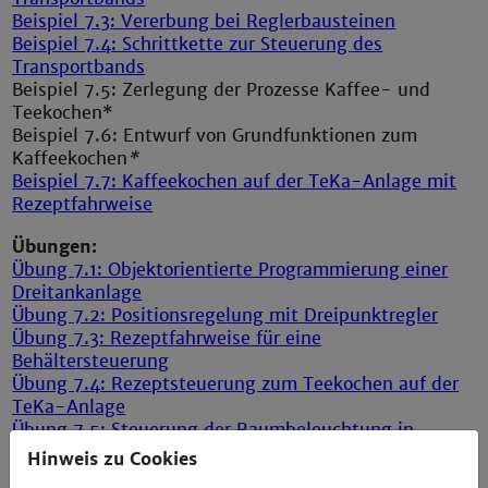
Beispiel 7.3: Vererbung bei Reglerbausteinen
Beispiel 7.4: Schrittkette zur Steuerung des
Transportbands
Beispiel 7.5: Zerlegung der Prozesse Kaffee- und
Teekochen*
Beispiel 7.6: Entwurf von Grundfunktionen zum
Kaffeekochen
*
Beispiel 7.7: Kaffeekochen auf der TeKa-Anlage mit
Rezeptfahrweise
Übungen:
Übung 7.1: Objektorientierte Programmierung einer
Dreitankanlage
Übung 7.2: Positionsregelung mit Dreipunktregler
Übung 7.3: Rezeptfahrweise für eine
Behältersteuerung
Übung 7.4: Rezeptsteuerung zum Teekochen auf der
TeKa-Anlage
Übung 7.5: Steuerung der Raumbeleuchtung in
Gebäuden
Hinweis zu Cookies