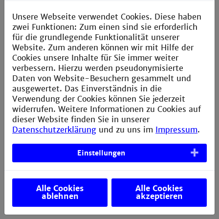
*) Theoretische Beispiele finden Sie im Lehrbuch
Unsere Webseite verwendet Cookies. Diese haben
zwei Funktionen: Zum einen sind sie erforderlich
für die grundlegende Funktionalität unserer
Website. Zum anderen können wir mit Hilfe der
Cookies unsere Inhalte für Sie immer weiter
Speicherprogrammierbare Steuerungen für die
verbessern. Hierzu werden pseudonymisierte
Fabrik- und Prozessautomation
Daten von Website-Besuchern gesammelt und
ausgewertet. Das Einverständnis in die
Verwendung der Cookies können Sie jederzeit
4. Auflage erschienen im
Hanser Verlag
, 2015
widerrufen. Weitere Informationen zu Cookies auf
dieser Website finden Sie in unserer
Datenschutzerklärung
und zu uns im
Impressum
.
Speicherprogrammierbare Steuerungen für die
Einstellungen
Fabrik- und Prozessautomation
Alle Cookies
Alle Cookies
4. Auflage erschienen im
Hanser Verlag
, 2015
ablehnen
akzeptieren