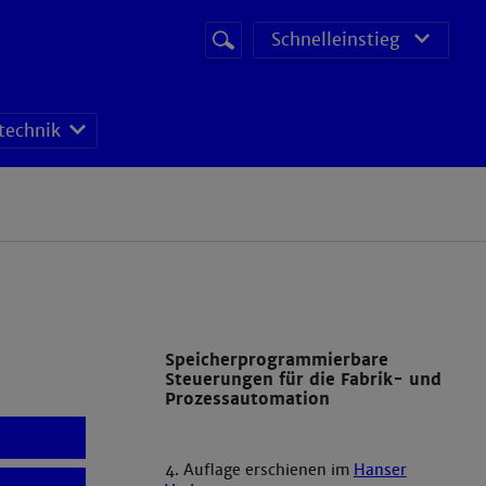
Suchbegriff
Suche
Schnelleinstieg
starten
technik
eme
Speicherprogrammierbare
Steuerungen für die Fabrik- und
Prozessautomation
4. Auflage erschienen im
Hanser