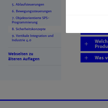
Was i
5. Ablaufsteuerungen
6. Bewegungssteuerungen
Was v
7. Objektorientierte SPS-
Programmierung
Welch
8. Sicherheitskonzepte
durch
9. Vertikale Integration und
Industrie 4.0
Welch
Produ
Webseiten zu
Was v
älteren Auflagen