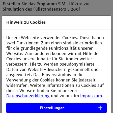
Erstellen Sie das Programm SIM_LIC200 zur
Simulation des Füllstandsensors LI200!
e) Erstellen Sie dementsprechend das Programm
Hinweis zu Cookies
SIM_LS300 zur Simulation des Endschalters
LS300!
Unsere Webseite verwendet Cookies. Diese haben
Lösung:
zwei Funktionen: Zum einen sind sie erforderlich
für die grundlegende Funktionalität unserer
Die Lösung findet sich im Projekt
U8_6_Sim-
Website. Zum anderen können wir mit Hilfe der
Regler.project
. Nachfolgend die Logik der
Cookies unsere Inhalte für Sie immer weiter
Simulationsprogramme LIC200_SIM
verbessern. Hierzu werden pseudonymisierte
Daten von Website-Besuchern gesammelt und
ausgewertet. Das Einverständnis in die
Verwendung der Cookies können Sie jederzeit
widerrufen. Weitere Informationen zu Cookies auf
dieser Website finden Sie in unserer
und LS300_SIM
Datenschutzerklärung
und zu uns im
Impressum
.
Einstellungen