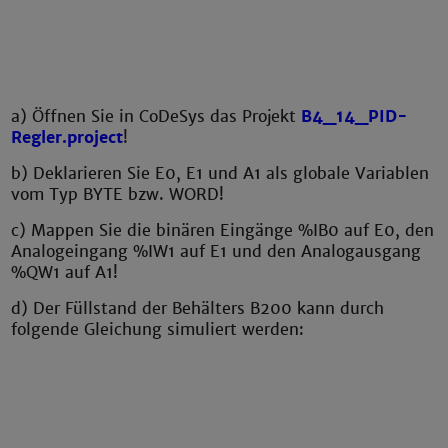
a) Öffnen Sie in CoDeSys das Projekt
B4_14_PID-
Regler.project
!
b) Deklarieren Sie E0, E1 und A1 als globale Variablen
vom Typ BYTE bzw. WORD!
c) Mappen Sie die binären Eingänge %IB0 auf E0, den
Analogeingang %IW1 auf E1 und den Analogausgang
%QW1 auf A1!
d) Der Füllstand der Behälters B200 kann durch
folgende Gleichung simuliert werden: